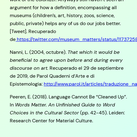
argument for how a definition, encompassing all
museums (children’s, art, history, zoos, science,
public, private) helps any of us do our jobs better.
[Tweet]. Recuperado
de
https://twitter.com/museum_matters/status/117372
Nanni, L. (2004, octubre).
That which it would be
beneficial to agree upon before and during every
discourse on art.
Recuperado el 29 de septiembre
de 2019, de Parol Quaderni d’Arte e di
Epistemologia:
http://www.parol.it/articles/traduzione_n
Peeren, E. (2018). Language Cannot Be “Cleaned Up”.
In
Words Matter. An Unfinished Guide to Word
Choices in the Cultural Sector
(pp. 42-45). Leiden:
Research Center for Material Culture.