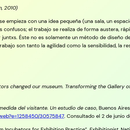
n, 2010)
se empieza con una idea pequeña (una sala, un espacio
ás confusos; el trabajo se realiza de forma austera, r
ar juntxs. Éste no es solamente un método de diseño de
rabajo son tanto la agilidad como la sensibilidad, la r
tors changed our museum. Transforming the Gallery of
medida del visitante. Un estudio de caso
, Buenos Aires
ng_web?e=1258450/30575847
. Consultado el 2 de junio d
 Incubators for Exhibition Practice”,
Exhibitionist
, Na