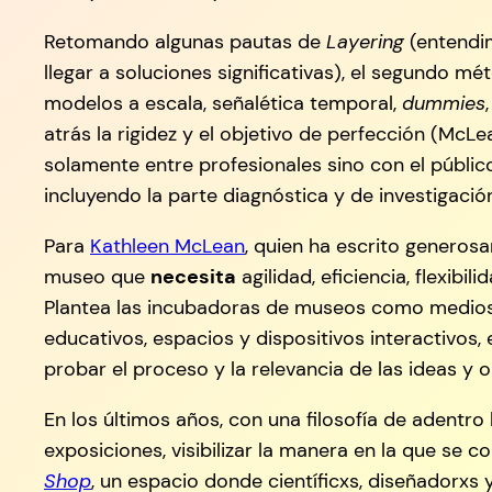
Retomando algunas pautas de
Layering
(entendim
llegar a soluciones significativas), el segundo 
modelos a escala, señalética temporal,
dummies
atrás la rigidez y el objetivo de perfección (McLe
solamente entre profesionales sino con el públic
incluyendo la parte diagnóstica y de investigación
Para
Kathleen McLean
, quien ha escrito generos
museo que
necesita
agilidad, eficiencia, flexibi
Plantea las incubadoras de museos como medios 
educativos, espacios y dispositivos interactivos
probar el proceso y la relevancia de las ideas y 
En los últimos años, con una filosofía de adentr
exposiciones, visibilizar la manera en la que se 
Shop
, un espacio donde científicxs, diseñadorxs