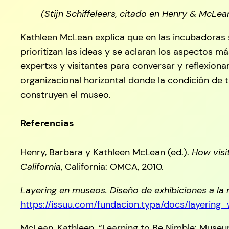
(Stijn Schiffeleers, citado en Henry & McLea
Kathleen McLean explica que en las incubadoras 
prioritizan las ideas y se aclaran los aspectos m
expertxs y visitantes para conversar y reflexion
organizacional horizontal donde la condición de t
construyen el museo.
Referencias
Henry, Barbara y Kathleen McLean (ed.).
How visi
California
, California: OMCA, 2010.
Layering en museos. Diseño de exhibiciones a la 
https://issuu.com/fundacion.typa/docs/layeri
McLean, Kathleen. “Learning to Be Nimble: Museum