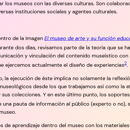
onar los museos con las diversas culturas. Son colabo
rsas instituciones sociales y agentes culturales.
entro de la Imagen
El museo de arte y su función educa
rante dos días, revisamos parte de la teoría que se h
unicación y vinculación del contenido museístico con l
2
ue ejercemos actualmente el diseño de experiencias
.
o, la ejecución de éste implica no solamente la reflex
 museológicos desde los que trabajamos así como la e
y sus colecciones. Y en este último punto, los soport
una pauta de información al público (experto o no), 
 museo.
 de aprendizaje dentro del museo con los materiales