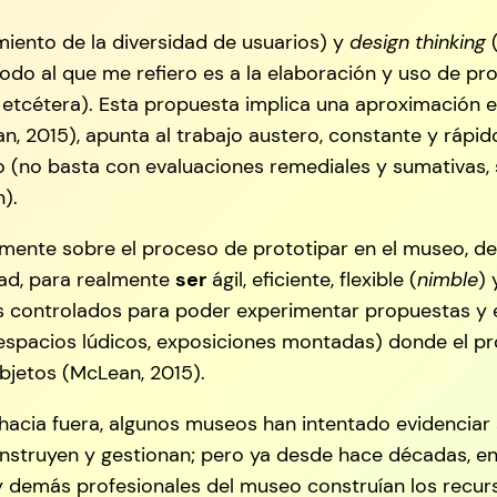
iento de la diversidad de usuarios) y
design thinking
(
método al que me refiero es a la elaboración y uso de 
, etcétera). Esta propuesta implica una aproximación e
an, 2015), apunta al trabajo austero, constante y rápid
o (no basta con evaluaciones remediales y sumativas, 
).
amente sobre el proceso de prototipar en el museo, d
lidad, para realmente
ser
ágil, eficiente, flexible (
nimble
) 
controlados para poder experimentar propuestas y el
, espacios lúdicos, exposiciones montadas) donde el 
objetos (McLean, 2015).
o hacia fuera, algunos museos han intentado evidencia
construyen y gestionan; pero ya desde hace décadas, en
 y demás profesionales del museo construían los recurs