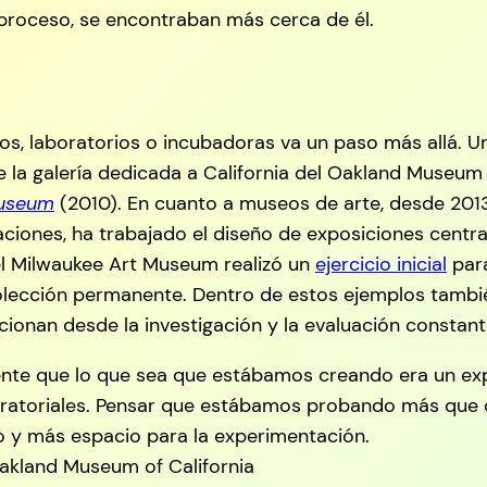
el proceso, se encontraban más cerca de él.
ios, laboratorios o incubadoras va un paso más allá. 
la galería dedicada a California del Oakland Museum of
museum
(2010). En cuanto a museos de arte, desde 2013
iones, ha trabajado el diseño de exposiciones centra
 el Milwaukee Art Museum realizó un
ejercicio inicial
para
 colección permanente. Dentro de estos ejemplos tam
ionan desde la investigación y la evaluación constant
mente que lo que sea que estábamos creando era un ex
ratoriales. Pensar que estábamos probando más que c
o y más espacio para la experimentación.
 Oakland Museum of California