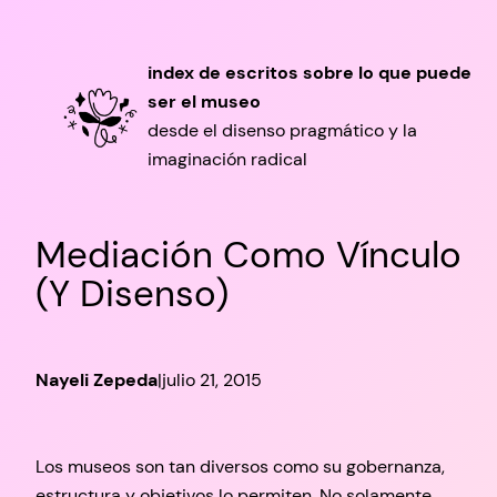
Saltar
al
index de escritos sobre lo que puede
contenido
ser el museo
desde el disenso pragmático y la
imaginación radical
Mediación Como Vínculo
(y Disenso)
Nayeli Zepeda
|
julio 21, 2015
Los museos son tan diversos como su gobernanza,
estructura y objetivos lo permiten. No solamente