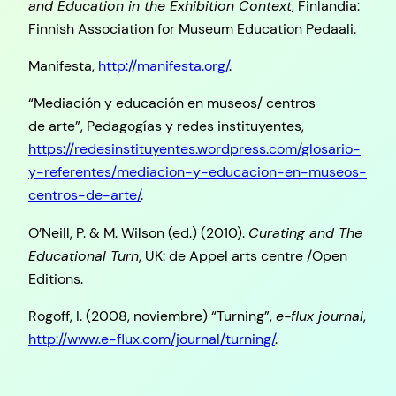
and Education in the Exhibition Context
, Finlandia:
Finnish Association for Museum Education Pedaali.
Manifesta,
http://manifesta.org/
.
“Mediación y educación en museos/ centros
de arte”, Pedagogías y redes instituyentes,
https://redesinstituyentes.wordpress.com/glosario-
y-referentes/mediacion-y-educacion-en-museos-
centros-de-arte/
.
O’Neill, P. & M. Wilson (ed.) (2010).
Curating and The
Educational Turn
, UK: de Appel arts centre /Open
Editions.
Rogoff, I. (2008, noviembre) “Turning”,
e-flux journal
,
http://www.e-flux.com/journal/turning/
.